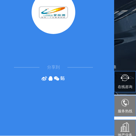
分享到
1





在线
咨询

服务热线
地产业务