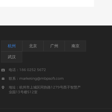
杭州
北京
广州
南京
武汉
电话：186 0252 5672

联系：marketing@mbpsoft.com

地址：杭州市上城区同协路1279号西子智慧产

业园13号楼512室