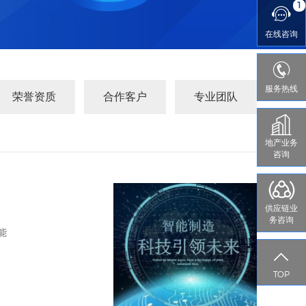
1

在线
咨询

服务热线
荣誉资质
合作客户
专业团队
地产业务
咨询
供应链业
务咨询
能

TOP